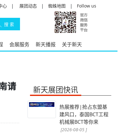
中心
|
展团动态
|
蜘蛛地图
|
Follow us
程
会展服务
新天播报
关于新天
指南请
新天展团快讯
热展推荐|抢占东盟基
建风口，泰国BCT工程
机械展BCT等你来
[2026-08-05 ]