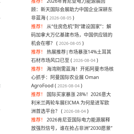
推荐！
2026年肯尼亚电力能源展回
备
顾：新天国际会展助力中国企业深耕东
、
非蓝海 (
)
2026-08-05
材
推荐！
从“住房危机”到“建设国家”：解
码加拿大万亿基建市场，中国供应链的
机会在哪？ (
)
2026-08-05
推荐！
热展推荐|市场暴涨14%土耳其
石材市场风口已至 (
)
2026-08-04
推荐！
海湾刚需蓝海！开拓阿曼市场核
心抓手：阿曼国际农业展 Oman
AgroFood (
)
游
2026-08-04
推荐！
国际买家暴涨 28%！2026意大
利米兰两轮车展EICMA 为何是进军欧
洲首选平台？ (
)
写
2026-08-04
推荐！
2026肯尼亚国际电力能源展释
放强烈信号，谁在抢占非洲“2030愿景”