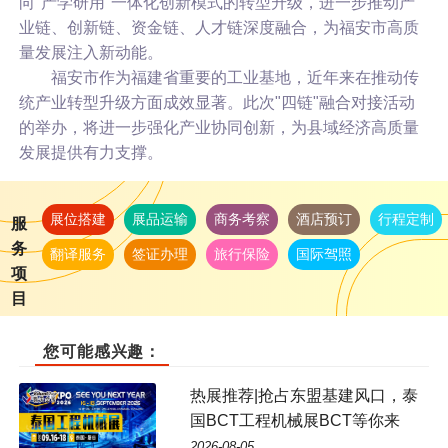
向"产学研用"一体化创新模式的转型升级，进一步推动产
业链、创新链、资金链、人才链深度融合，为福安市高质
量发展注入新动能。
福安市作为福建省重要的工业基地，近年来在推动传
统产业转型升级方面成效显著。此次"四链"融合对接活动
的举办，将进一步强化产业协同创新，为县域经济高质量
发展提供有力支撑。
展位搭建
展品运输
商务考察
酒店预订
行程定制
服
务
翻译服务
签证办理
旅行保险
国际驾照
项
目
您可能感兴趣：
热展推荐|抢占东盟基建风口，泰
国BCT工程机械展BCT等你来
2026-08-05