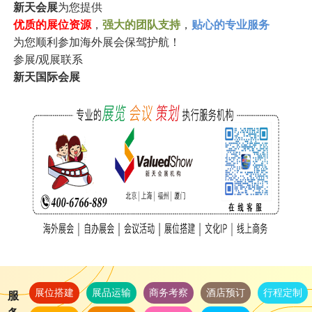
新天会展
为您提供
优质的展位资源
，
强大的团队支持
，
贴心的专业服务
为您顺利参加海外展会保驾护航！
参展/观展联系
新天国际会展
展位搭建
展品运输
商务考察
酒店预订
行程定制
服