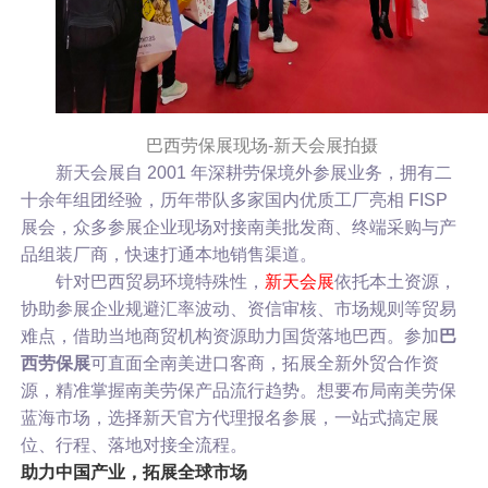
巴西劳保展现场-新天会展拍摄
新天会展自 2001 年深耕劳保境外参展业务，拥有二
十余年组团经验，历年带队多家国内优质工厂亮相 FISP
展会，众多参展企业现场对接南美批发商、终端采购与产
品组装厂商，快速打通本地销售渠道。
针对巴西贸易环境特殊性，
新天会展
依托本土资源，
协助参展企业规避汇率波动、资信审核、市场规则等贸易
难点，借助当地商贸机构资源助力国货落地巴西。参加
巴
西劳保展
可直面全南美进口客商，拓展全新外贸合作资
源，精准掌握南美劳保产品流行趋势。想要布局南美劳保
蓝海市场，选择新天官方代理报名参展，一站式搞定展
位、行程、落地对接全流程。
助力中国产业，拓展全球市场