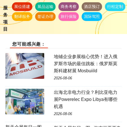
展位搭建
展品运输
商务考察
酒店预订
行程定制
服
务
翻译服务
签证办理
旅行保险
国际驾照
项
目
您可能感兴趣：
地铺企业参展核心优势！进入俄
罗斯市场的最佳跳板：俄罗斯莫
斯科建材展 Mosbuiild
2026-08-06
出海北非电力行业？利比亚电力
展Powerelec Expo Libya有哪些
机遇
2026-08-06