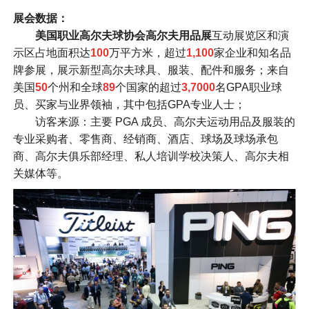
展会数据：
美国职业高尔夫球协会高尔夫用品展
互动展览区和演
示区占地面积达
100
万平方米，超过
1,100
家企业和知名品
牌参展，展示新型高尔夫球具、服装、配件和服务；来自
美国
50
个州和全球
89
个国家的超过
3,7000
名GPA职业球
员、买家与业界领袖，其中包括GPA专业人士；
访客来源：主要 PGA 成员、高尔夫运动用品及服装的
专业采购者、零售商、经销商、酒店、球场及球场承包
商、高尔夫俱乐部经理、私人培训学校决策人、高尔夫相
关媒体等。