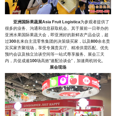
亚洲国际果蔬展Asia Fruit Logistica
为参观者提供了
很多的业务、沟通和信息获取机会。其于展前一日举办的
亚洲水果国际果蔬大会，即亚洲好的新鲜农产品会议，超
过
300
名来自主流零售集团的决策级买家，以及
800
余名贵
宾买家齐聚现场，享受专属贵宾厅、精准供需匹配、优先
预约会议及独立洽谈空间等一站式尊享服务。展会三天
内，共促成逾
100
场高效“速配洽谈会”，加速商机转化。
展会现场